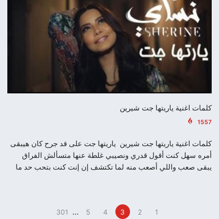
كلمات اغنية ياريتها جت شيرين
1557
كلمات اغنية ياريتها جت شيرين ياريتها جت على قد جرح كان هيبقى
أمره سهل كنت أقول قدري ونصيبي غلطة عنها متسألش الفراق
يبقى صعب واللي أصعب منه لما تكتشف إن إنت كنت بتحب حد ما
…
301
5
4
3
2
1