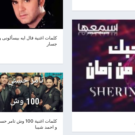
كلمات اغنية قال ايه بيسألونى و
جسار
كلمات اغنية 100 وش تامر 
و احمد شيبا