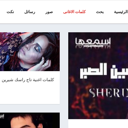
الرئيسية
بحث
كلمات الاغانى
صور
رسائل
نكت
كلمات اغنية تاج راسك شيرين