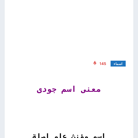
145
اسماء
معنى اسم جودى
اسم مؤنث علم اصلة