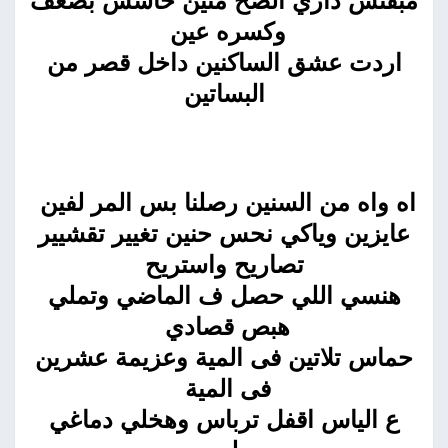
مبقتش داري الصح منين حاسس بضعف
وكسره عين
اردت عشق الساكنين داخل قصر من
البساتين
اه واه من السنين رصلنا بس المر لفين
عايزين وياكي نحس حنين تغيير تقشيير
تصاريح واستريح
هنسي اللي حصل ف الماضي وتملي
هبص قصادي
حماس تلاتين فى المية وعزيمة عشرين
فى المية
ع الياس اقفل ترباس وهخلي دماغي