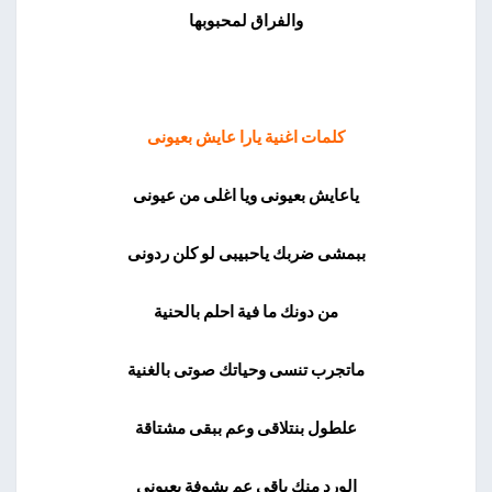
والفراق لمحبوبها
كلمات اغنية يارا عايش بعيونى
ياعايش بعيونى ويا اغلى من عيونى
ببمشى ضربك ياحبيبى لو كلن ردونى
من دونك ما فية احلم بالحنية
ماتجرب تنسى وحياتك صوتى بالغنية
علطول بنتلاقى وعم ببقى مشتاقة
الورد منك باقى عم بشوفة بعيونى