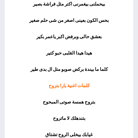
بيحملنى بيغمرنى اكتر مثل فراشة بصير
بحس الكون بعينى اصغر من شى حلم صغير
بعشق حالى وبرفض اكبر ياعمر بكير
هيدا هيدا القلبى حبو كتير
كلما ما بيندة بركض صوبو متل ال بدى طير
كلمات اغنية يارا بتروح
بتروح همسة صوتى المبحوح
بتندهلك لا ماتروح
غيابك بيخلى الروح تشتاق