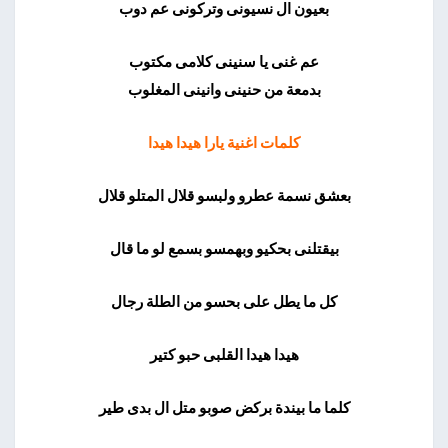
بعيون ال نسيونى وتركونى عم دوب
عم غنى يا سنينى كلامى مكتوب
بدمعة من حنينى وانينى المغلوب
كلمات اغنية يارا هيدا هيدا
بعشق نسمة عطرو ولبسو قلال المتلو قلال
بيقتلنى بحكيو وبهمسو بسمع لو ما قال
كل ما يطل على بحسو من الطلة رجال
هيدا هيدا القلبى حبو كتير
كلما ما بيندة بركض صوبو متل ال بدى طير