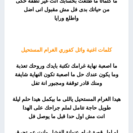
ما كلماتا ما طلعت بحسابك انت غير نطفة حكى
من حياتك بدى فل مش مقبول انى اضل
واطلع ورايا
كلمات اغنية وائل كفوري الغرام المستحيل
ما اصعبة نهاية غرامك تكتبة بايدك وروحك تعذبة
وما يكون عندك حل ما اصعبة تكون النهاية شايفة
ومنك قادر توقفة ومجبور انة تفل
هيدا الغرام المستحيل ياللى ما بيكمل هيدا حلم ليلة
طويل حاجة تتامل لملم جراحك على الهدا
انت مش اول حدا قبل ما يوصل فل
لو اول قصة غرام عنوانة الفشل وانت عم تحرق