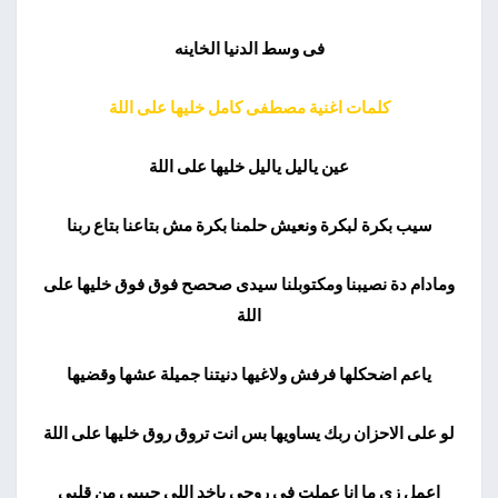
فى وسط الدنيا الخاينه
كلمات اغنية مصطفى كامل خليها على اللة
عين ياليل ياليل خليها على اللة
سيب بكرة لبكرة ونعيش حلمنا بكرة مش بتاعنا بتاع ربنا
ومادام دة نصيبنا ومكتوبلنا سيدى صحصح فوق فوق خليها على
اللة
ياعم اضحكلها فرفش ولاغيها دنيتنا جميلة عشها وقضيها
لو على الاحزان ربك يساويها بس انت تروق روق خليها على اللة
اعمل زى ما انا عملت فى روحى باخد اللى حبيبى من قلبى