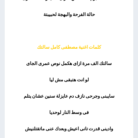
حالة الفرحة والبهجة لحبيبتة
كلمات اغنية مصطفى كامل سالتك
سالتك الف مرة ازاى هكمل نوص عمرى الجاى
لو انت هتبقى مش ليا
سايبنى وجرحى نازف دم عايزلة سنين عشان يتلم
فى وسط النار لوحديا
وادينى قدرت تانى اعيش وبعدك عنى ماتقتلنيش