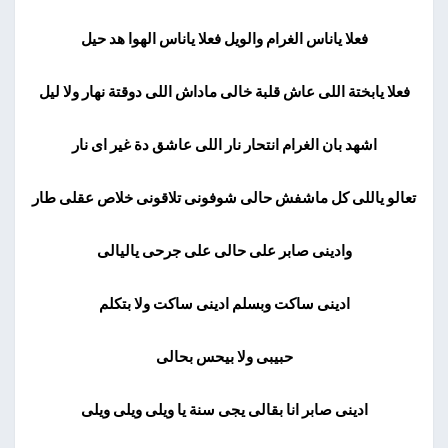
فعلا ياناس الغرام والويل فعلا ياناس الهوا هد حيل
فعلا يابختة اللى عاش قلبة خالى ماداش اللى دوقتة نهار ولا ليل
اشهد بان الغرام انتحار نار اللى عاشق دة غير اى نار
تعالو ياللى كل ماشفش حالى شوفونى تلاقونى خلاص عقلى طار
وادينى صابر على حالى على جرحى ياليالى
ادينى ساكت وبسلم ادينى ساكت ولا بتكلم
حبيبى ولا بيحس بحالى
ادينى صابر انا بقالى يجى سنة يا ويلى ويلى ويلى