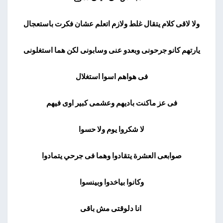
ولا لاقى كلام يتقال غلط ولازم اتعلم عشان فكرت باستعجال
يارتهم كانو جرحونى وبعدو عنى وسابونى لكن هما استغلونى
فى هواهم اسوا استغلال
فى عز ماكنت باديهم وعشمى كبير اوى فيهم
لا شكروا يوم ولا حسوا
صوابعى العشرة يتقادوا وهما فى جرحي يتمادوا
وكانوا بياخدوا وبينسوا
انا دلوقتى مش باقى