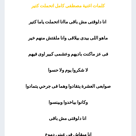
كلمات اغنية مصطفى كامل اتحملت كتير
انا دلوقتى مش باقى
ماانا اتحملت ياما كتير
ماهو اللى بيدى بيلاقى
وانا ملقتش منهم خير
فى عز ماكنت باديهم وعشمى كبير اوى فيهم
لا شكروا يوم ولا حسوا
صوابعى العشرة يتقادوا وهما فى جرحي يتمادوا
وكانوا بياخدوا وبينسوا
انا دلوقتى مش باقى
انا مبقاش فى عينى دموع