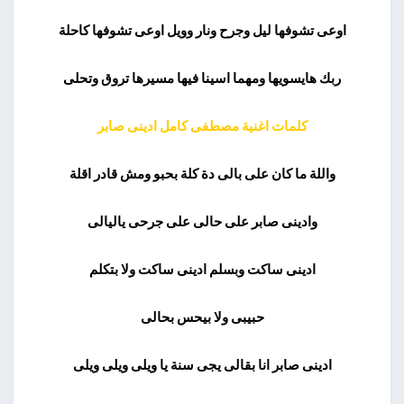
اوعى تشوفها ليل وجرح ونار وويل اوعى تشوفها كاحلة
ربك هايسويها ومهما اسينا فيها مسيرها تروق وتحلى
كلمات اغنية مصطفى كامل ادينى صابر
واللة ما كان على بالى دة كلة بحبو ومش قادر اقلة
وادينى صابر على حالى على جرحى ياليالى
ادينى ساكت وبسلم ادينى ساكت ولا بتكلم
حبيبى ولا بيحس بحالى
ادينى صابر انا بقالى يجى سنة يا ويلى ويلى ويلى