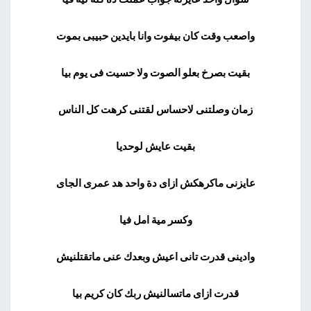
واصعب وقت كان بيفوت وانا بايدين حبيبى بموت
بقيت بصرخ بعلو الصوت ولا حسيت فى يوم بيا
زمان وصلتنى لاحساس لقتنى كرهت كل الناس
بقيت عايش لوحديا
عايزنى ماكرهكش ازاى دة واحد هد عمرى الجاى
وكسر مية امل فيا
وادينى قدرت تانى اعيش وبعدك عنى ماتقتلنيش
قدرت ازاى ماتسالنيش ربك كان كريم بيا