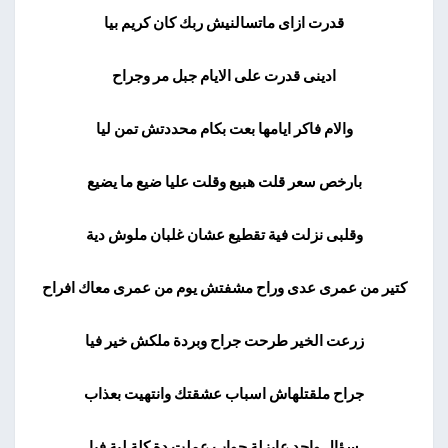
قدرت ازاى ماتسالنيش ربك كان كريم بيا
ادينى قدرت على الايام جبل مر وجراح
والام فاكر ايامها بعت بكام محددتش تمن ليا
بارخص سعر قلت هبيع وقلت عليا ضيع ما يضيع
وقلبى نزلت فية تقطيع عشان غلبان ملوش دية
كتير من عمرى عدى وراح مشفتش يوم من عمرى معاك افراح
زرعت الخير طرحت جراح وبردة ملكش خير فيا
جراح ملقتلهاش اسباب عشقتك وانتهيت بعذاب
سؤال واحد عايزلة جواب عملت دة كلة لية فيا