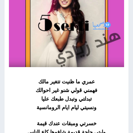
عمري ما ظنيت تتغير مالك
فهمني قولي شنو غير احوالك
تبدلتي وتبدل طبعك عليا
ونسيتي ليام ايام الرومانسية
خسرتي ومبقات عندك قيمة
وليتي حاجة قديمة شافوها كاع الناس