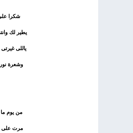
شكرا على
يطير لك وانتى
ياللى غيرتى ح
وشعرة نور 
من يوم ما 
مرت على ا