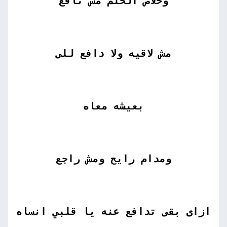
وخلاص الحلم مش نافع
مش لاقيه ولا دافع للى
بعيشه معاه
ومدام رايح ومش راجع
ازاى بقى تدافع عنه يا قلبي انساه