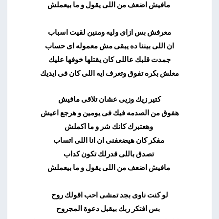
مافيش اضعف من اللى يقول و ما بيعملش
معرفش بس ازاى وليه ومنين لقيت اسباب
ان اللى بيننا ده يبقى مش معموله اى حساب
جمدت قلبك عاللى كان يقتلها خوفها عليك
معلش بكره تفوق وتعرف ايه اللى كان فى ايديك
كتير زيك وزيى عشان تلاقى مافيش
هفوق من الصدمه فيك فى يومين و هرجع اعيش
وهعتبرك كانك شر و ما اكملش
مفكر كان هيضعفنى ان انا اللى اتساب
تصدق باللى قدرلك تكون كداب
مافيش اضعف من اللى يقول و ما بيعملش
لو كنت ناوى بجد تمشى احب اقولك روح
بس افتكر ربك بيقبل دعوة المجروح