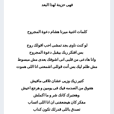
فهى حزينة لهذا البعد
كلمات اغنية ميرنا هشام دعوة المجروح
لو كنت ناوى بجد تمشى احب اقولك روح
بس افتكر ربك بيقبل دعوة المجروح
وانا هادعى من قلبى انى اشوفك بعدى مش مبسوط
مش ظلم ليك بس أنت قوللى اشمعنى انا اللى هموت
كتير زيك وزيى عشان تلاقى مافيش
هفوق من الصدمه فيك فى يومين و هرجع اعيش
وهعتبرك كانك شر و ما اكملش
مفكر كان هيضعفنى ان انا اللى اتساب
تصدق باللى قدرلك تكون كداب