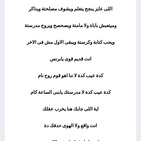
اللى عايز ينجح يتعلم ويشوف مصلحتة ويذاكر
وميتعبش باباة ولا مامتة ويصحصح ويروح مدرستة
ويحب كتابة وكرستة ويبقى الاول مش فى الاخر
انت قديم قوى يابرنس
كدة عيب كدة لا ننا اهو قوم روح نام
كدة عيب كدة لا مدرستك يابنى الساعة كام
اية اللى جابك هنا يخرب عقلك
انت واقع ولا الهوى حدفك دة