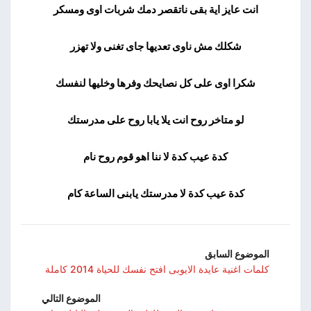
انت عايز اية بقى ناتقصر دمك شربات اوى ومسكر
شكلك مش ناوى تعديها جاى تغنى ولا تهزر
شكرا اوى على كل نصايحك وفرها وخليها لنفسك
لو متاخر روح انت يلا يابا روح على مدرستك
كدة عيب كدة لا ننا اهو قوم روح نام
كدة عيب كدة لا مدرستك يابنى الساعة كام
الموضوع السابق
كلمات اغنية عايدة الايوبى افتح نفسك للحياة 2014 كاملة
الموضوع التالي