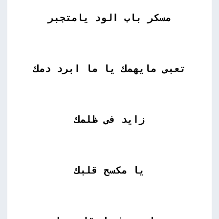
مسكر باب الود يامتجبر
تعبى مايهمك يا ما ابرد دمك
زايد فى ظلمك
يا مكسح قلبك