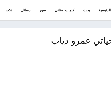
الرئيسية
بحث
كلمات الاغانى
صور
رسائل
نكت
ياتي عمرو دياب