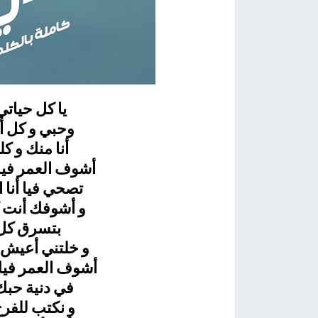
يا كل حيات
وحبي و كل أ
أنا منك و ك
أشوف العمر فيك
تصحي فيا أنا 
و أشوفك أنت 
بتسرق كل 
و خلتني أعيش ا
أشوف العمر فيك
في دنية حبك
و نكتب للفر