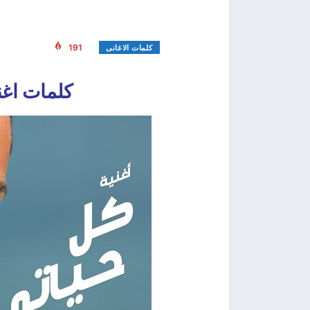
191
كلمات الاغانى
كلمات اغن