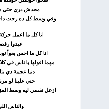
اصحوا حوستي حوسة فق
محدش دري حتى من 
وفي وسط كل ده رحت داخل
انا كل ما اعمل حرك
عيدوا رقصت
انا كل ما احس بعوأ نو
مهما اقولها يا ناس في ك
دنيا عجيبة دي بت
حني علينا لو مرة 
ازعل نفسي ليه وسط المزيك
والناس الل