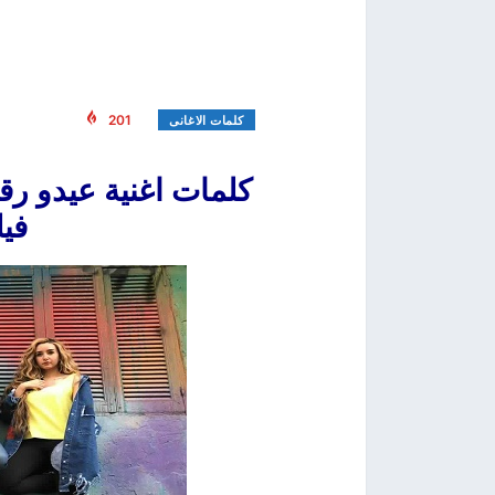
201
كلمات الاغانى
كلمات اغنية عيدو ر
في