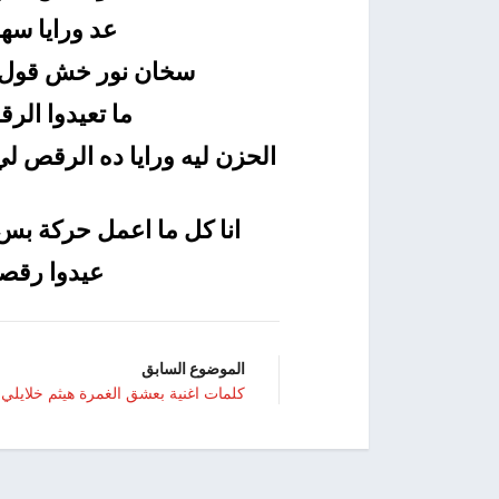
عد ورايا سهل
سخان نور خش قول يا
ما تعيدوا الر
الحزن ليه ورايا ده الرقص ل
انا كل ما اعمل حركة بس
عيدوا رقصت
الموضوع السابق
كلمات اغنية بعشق الغمرة هيثم خلايلي