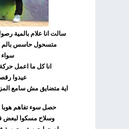
سالت انا علام بالمية رصو
متسحول حاسس بالم طب
سواء ا
انا كل ما اعمل حرك
عيدوا رقصت
اية متضايق مش سامع المز
حصل سوء تفاهم هوبا ب
وسلاح مسكوا لبعض ف