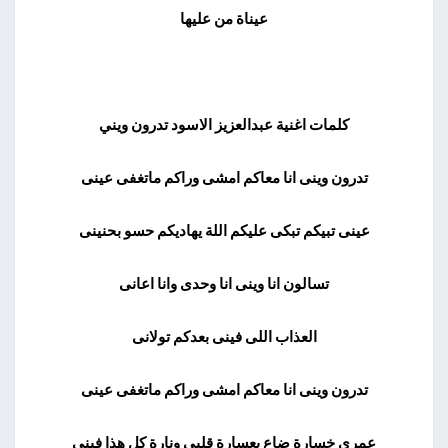
عيناة من عليها
كلمات اغنية عبدالعزيز الاسود تدرون ويني
تدرون وينى انا معاكم امشى وراكم ماتغفى عينى
عينى تبيكم تبكى عليكم اللة يهاديكم حسو بحنينى
تسالون انا وينى انا وحدى وانا اعانى
العذاب اللى فينى بعدكم تولانى
تدرون وينى انا معاكم امشى وراكم ماتغفى عينى
عمرى خسارة ضاع بعسارة قلبى ونارة كل هذا فينى