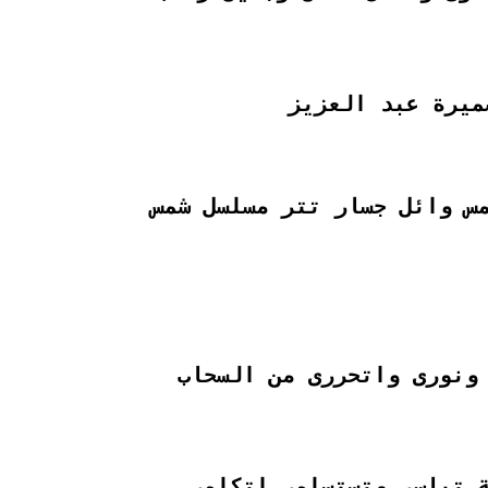
ميرة عبد العزيز
مس وائل جسار تتر مسلسل شمس
ونورى واتحررى من السحاب
 تياسى وتستسلمى اتكلمى