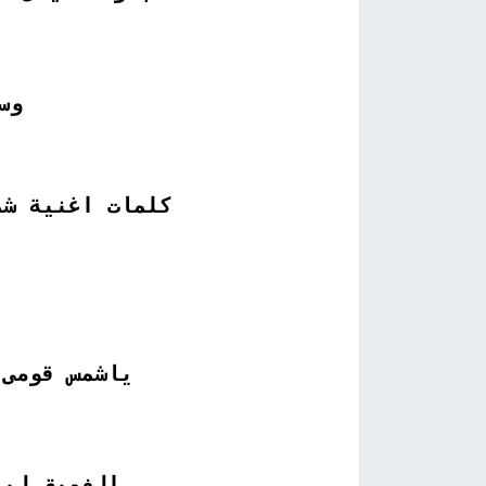
وس
كلمات اغنية ش
ياشمس قومى 
الغميق لية