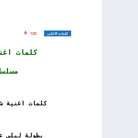
120
كلمات الاغانى
كلمات اغن
مسلسل شمس
كلمات اغنية ش
بطولة ليلى ع