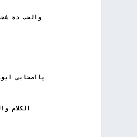
والحب دة شجر
يااصحابى ايوة
الكلام وا