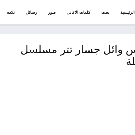
الرئيسية
بحث
كلمات الاغانى
صور
رسائل
نكت
س وائل جسار تتر مسلسل