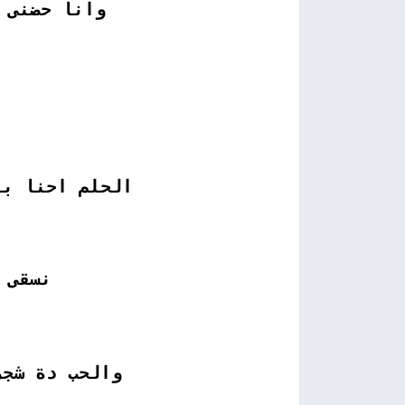
وانا حضنى 
الحلم احنا بن
نسقى 
والحب دة شجر