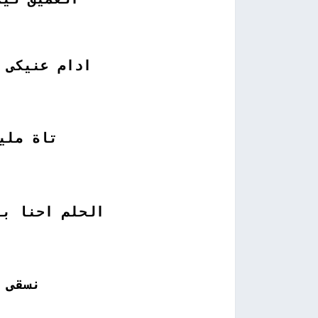
ادام عنيكى 
تاة ملي
الحلم احنا بن
نسقى 