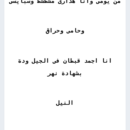
من يومى وانا هذارى مشطشط وسبايسى
وحامى وحراق
انا اجمد قبطان فى الجيل ودة
بشهادة نهر
النيل