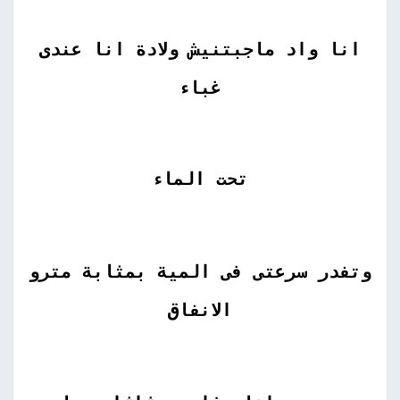
انا واد ماجبتنيش ولادة انا عندى
غباء
تحت الماء
وتفدر سرعتى فى المية بمثابة مترو
الانفاق