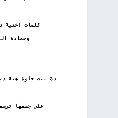
كلمات اغنية د
وحمادة ال
دة بنت حلوة هية دي
على جسمها ترسم