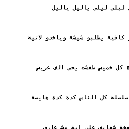
 ليلى ليلى ياليل ياليل
كافية يطلبو شيشة وياخدو لاتية
 كل خميس طفشت يجى الف عريس
صلصلة كل الناس كدة كدة هايصة
خة شفايف على اية مش عارف