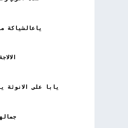
ياعالشياكة ما
الالاج
يابا على الانوثة ي
جماله