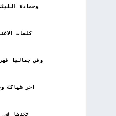
وحمادة الليثى
كلمات الاغن
وفى جمالها فهى
اخر شياكة وج
تجدها فى ا