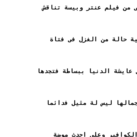
 من فيلم عنتر وبيسة تناقش
ية حالة من الغزل فى فتاة
 عايشة الدنيا ببساطة فتجدها
مالها ليس لة مثيل فدائما
لكوافير وعلى احدث موضة