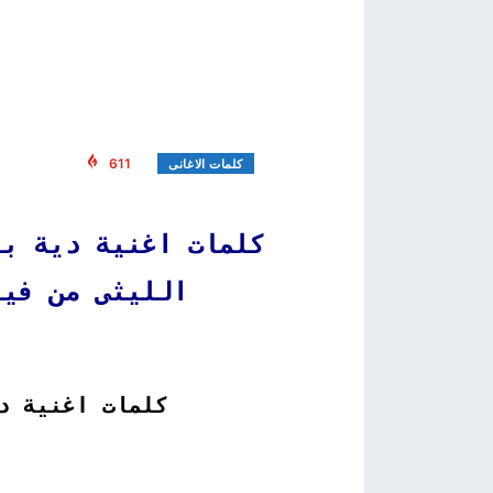
611
كلمات الاغانى
كلمات اغنية دية بن
الليثى من فيلم عن
كلمات اغنية د