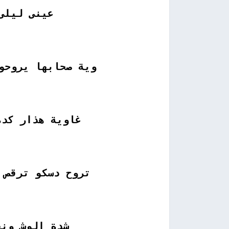
عينى ليلى
وية صحابها يروحو 
غاوية هذار كدة
تروح دسكو ترقص 
شدة الوش ونف