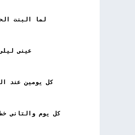
لما البنت الح
عينى ليلى
كل يومين عند ال
كل يوم والتانى خط