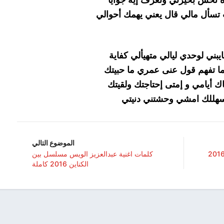
 تحس بحيرتي وتعرف إيه جوايا
سأل مالي قال يعني يهمك أحوالي
يبني لوحدي ليالي متهيألي كفاية
ا تفهم قول عنى عمري ما حبيتك
أيامي و إمتى إحتاجتك ولقيتك
يسهللك امشي وحشتني دنيتي
الموضوع التالي
ات اغنية راشد الماجد ضيا شمسي 2016
كلمات اغنية عبدالعزيز الويس مسلسل بين
الكناين 2016 كاملة