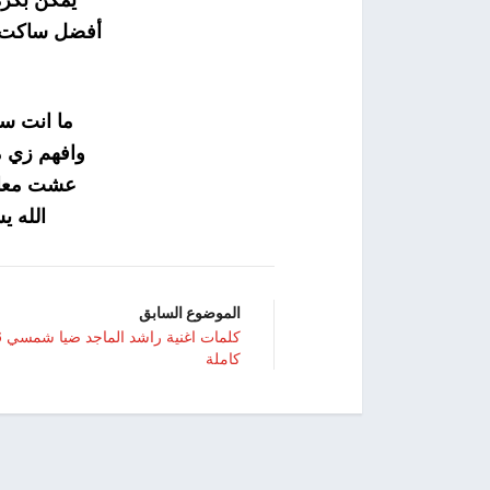
يمكن بكرة
أفضل ساكت ت
ما انت سا
وافهم زي م
عشت معاك 
الله 
الموضوع السابق
كلم
كاملة