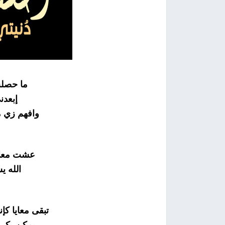
ما حصلش
إبعدن
وافهم زي م
عشت معاك 
الله 
تبقى معايا ك