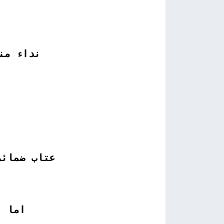
نداء من
ا
عتاب ضمائر
اما ا