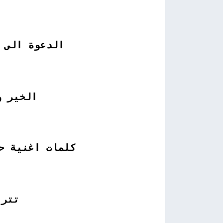
الدعوة الى ع
الخير و
كلمات اغنية ح
تتر 