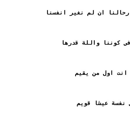
 رحالنا ان لم نغير انفسنا
ى كوننا واللة قدرها
انت اول من يقيم
 نفسة عيشا قويم