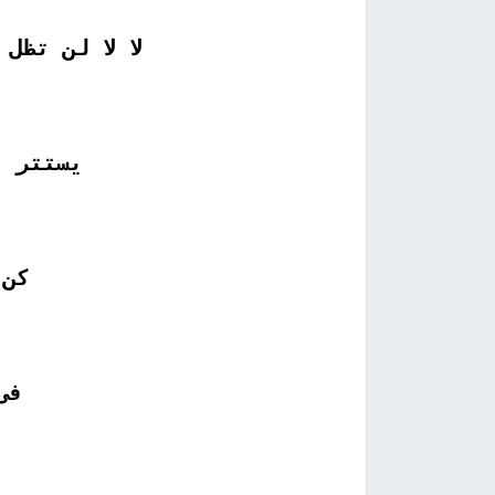
لا لا لن تظل
يستتر ف
كن 
فى