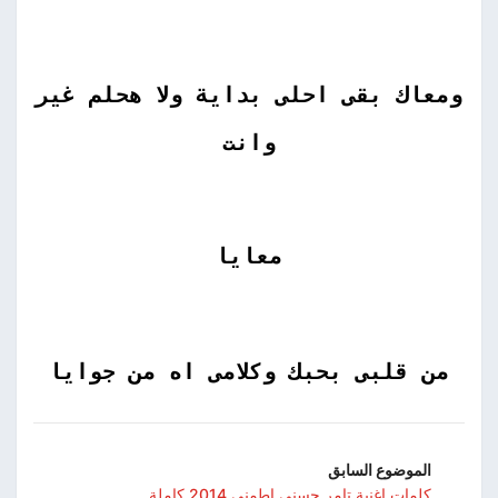
ومعاك بقى احلى بداية ولا هحلم غير
وانت
معايا
من قلبى بحبك وكلامى اه من جوايا
الموضوع السابق
كلمات اغنية تامر حسنى اطمنى 2014 كاملة