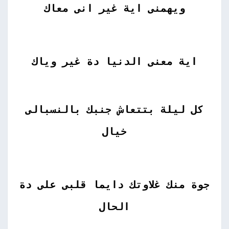
ويهمنى اية غير انى معاك
اية معنى الدنيا دة غير وياك
كل ليلة بتتعاش جنبك بالنسبالى
خيال
جوة منك غلاوتك دايما قلبى على دة
الحال