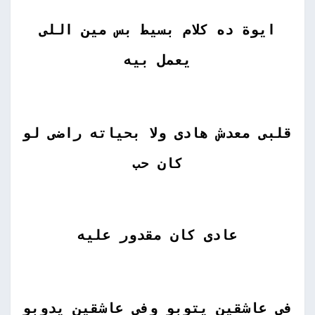
ايوة ده كلام بسيط بس مين اللى
يعمل بيه
قلبى معدش هادى ولا بحياته راضى لو
كان حب
عادى كان مقدور عليه
في عاشقين يتوبو وفى عاشقين يدوبو