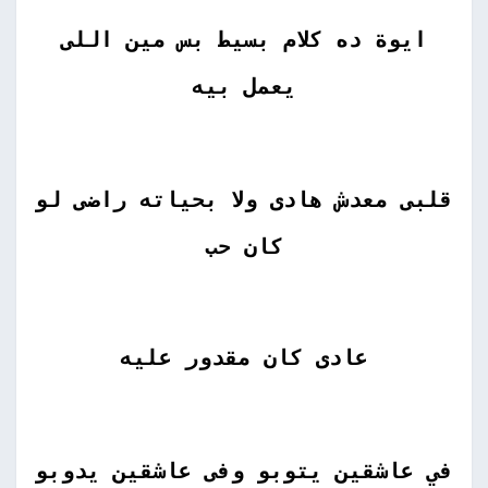
ايوة ده كلام بسيط بس مين اللى
يعمل بيه
قلبى معدش هادى ولا بحياته راضى لو
كان حب
عادى كان مقدور عليه
في عاشقين يتوبو وفى عاشقين يدوبو