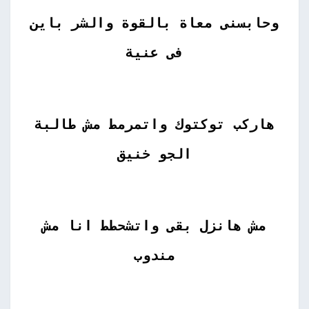
وحابسنى معاة بالقوة والشر باين
فى عنية
هاركب توكتوك واتمرمط مش طالبة
الجو خنيق
مش هانزل بقى واتشحطط انا مش
مندوب