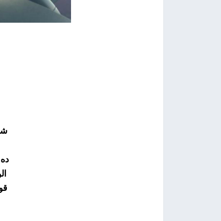
شو
ده 
ال
قو