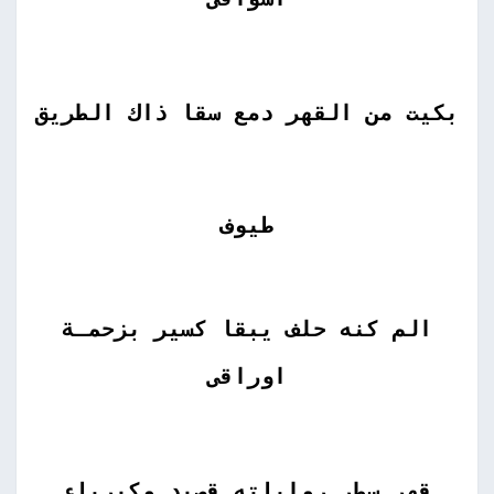
بكيت من القهر دمع سقا ذاك الطريق
طيوف
الم كنه حلف يبقا كسير بزحمـة
اوراقى
قهر سطر رواياته قصيد وكبرياء