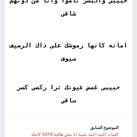
حبيبى والبشر ناموا وانا من دونهم
شاقى
امانه كانها رموشك على ذاك الرصيف
سيوف
حبيبى غمض عيونك ترا ركضى كسر
ساقى
الموضوع السابق
كلمات اغنية احمد شيبة انا مش هافية 2014 كاملة