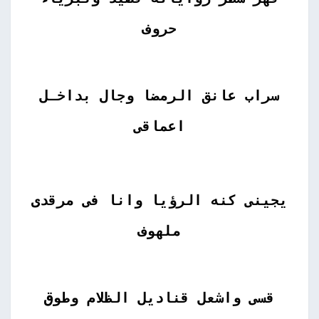
حروف
سراب عانق الرمضا وجال بداخـل
اعماقى
يجينى كنه الرؤيا وانا فى مرقدى
ملهوف
قسى واشعل قناديل الظلام وطوق