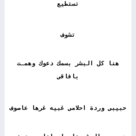
تستطيع
تشوف
هنا كل البشر بسمك دعوك وهمـت
بافاقى
حبيبى وردة احلامى غبيه غرها عاصوف