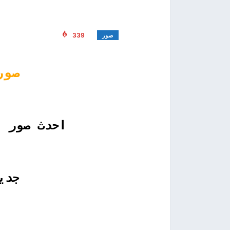
339
صور
صور
احدث صور ا
جدي