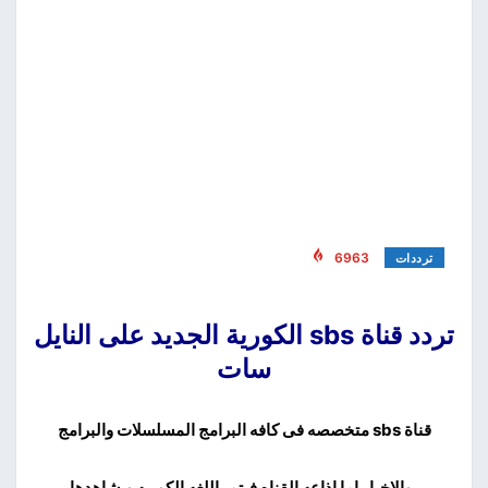
6963
ترددات
تردد قناة sbs الكورية الجديد على النايل
سات
قناة sbs متخصصه فى كافه البرامج المسلسلات والبرامج
والاخبار اما اذاعه القناه فيتم باللغه الكوريه وبشاهدها