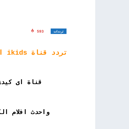
593
ترددات
تردد قناة ikids اى كيدز الجديد على النايل سات
قناة
اى كيدز
واحدث افلام ال