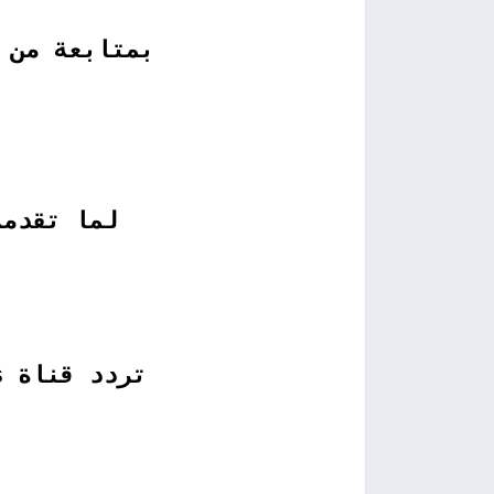
بمتابعة من 
لما تقدمة
تردد قناة ikids للاطفال الجديد على