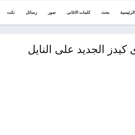
الرئيسية
بحث
كلمات الاغانى
صور
رسائل
نكت
 قناة ikids اى كيدز الجديد على النايل