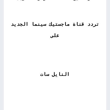
تردد قناة ماجستيك سينما الجديد
على
النايل سات