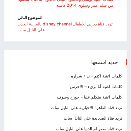
من فيلم عمر وسلوى 2014 كاملة
الموضوع التالي
تردد قناة ديزني للاطفال disney channel بالعربية الجديد
على النايل سات
جديد اسمعها
كلمات اغنية اكتم – نداء شراره
كلمات اغنية أنا بريء – الاخرس
كلمات اغنية بيتكلم عليا – جورج وسوف
تردد قناة القاهرة الاخبارية علي النايل سات
تردد قناة الصعايدة علي النايل سات
تردد قناة مصر ام الدنيا علي النايل سات