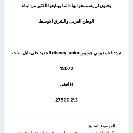
يحبون ان يستمتعوا بها دائما ويتابعها الكثير من ابناء
الوطن العربى والشرق الاوسط
تردد قناة ديزني جونيور disney junior الجديد على نايل سات
12072
H افقى
3\2 27500
الموضوع السابق
كلمات اغنية بوسى ومحمود الليثى محمود ايه ده يا محمود