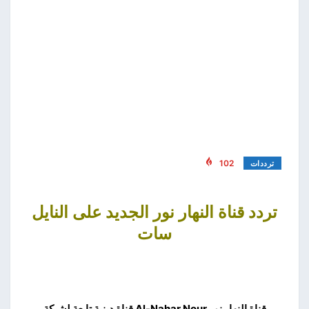
102
ترددات
تردد قناة النهار نور الجديد على النايل
سات
قناة النهار نور Al-Nahar Nour قناة دينية تابعة لشبكة