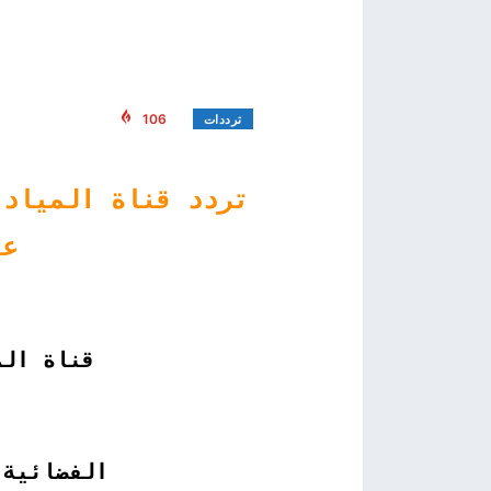
106
ترددات
تردد قناة الميادي
عل
قناة الميادين
الفضائية ا